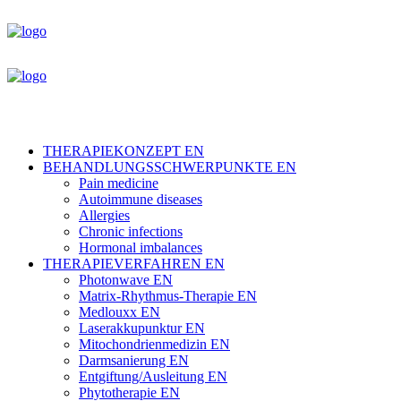
THERAPIEKONZEPT EN
BEHANDLUNGSSCHWERPUNKTE EN
Pain medicine
Autoimmune diseases
Allergies
Chronic infections
Hormonal imbalances
THERAPIEVERFAHREN EN
Photonwave EN
Matrix-Rhythmus-Therapie EN
Medlouxx EN
Laserakkupunktur EN
Mitochondrienmedizin EN
Darmsanierung EN
Entgiftung/Ausleitung EN
Phytotherapie EN