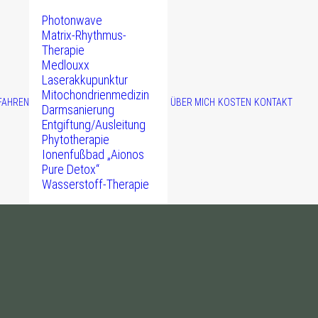
Photonwave
Matrix-Rhythmus-
Therapie
Medlouxx
Laserakkupunktur
Mitochondrienmedizin
FAHREN
ÜBER MICH
KOSTEN
KONTAKT
Darmsanierung
Entgiftung/Ausleitung
Phytotherapie
Ionenfußbad „Aionos
Pure Detox“
Wasserstoff-Therapie