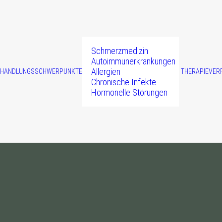
Schmerzmedizin
Autoimmunerkrankungen
Allergien
EHANDLUNGSSCHWERPUNKTE
THERAPIEVER
Chronische Infekte
Hormonelle Störungen
ür Leben und Gesundheit.